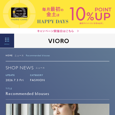
MENU
HOME
ニュース
Recommended blouses
SHOP NEWS
ニュース
UPDATE
CATEGORY
2026.7.3 Fri
FASHION
TITLE
Recommended blouses