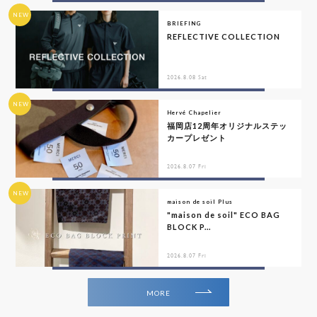
NEW
BRIEFING
REFLECTIVE COLLECTION
2026.8.08 Sat
NEW
Hervé Chapelier
福岡店12周年オリジナルステッ
カープレゼント
2026.8.07 Fri
NEW
maison de soil Plus
"maison de soil" ECO BAG
BLOCK P...
2026.8.07 Fri
MORE