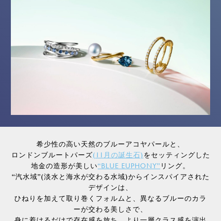
希少性の高い天然のブルーアコヤパールと、
ロンドンブルートパーズ
(11月の誕生石)
をセッティングした
地金の造形が美しい
“BLUE EUPHONY”
リング。
“汽水域”(淡水と海水が交わる水域)からインスパイアされた
デザインは、
ひねりを加えて取り巻くフォルムと、異なるブルーのカラ
ーが交わる美しさで、
身に着けるだけで存在感を放ち、より一層クラス感を演出