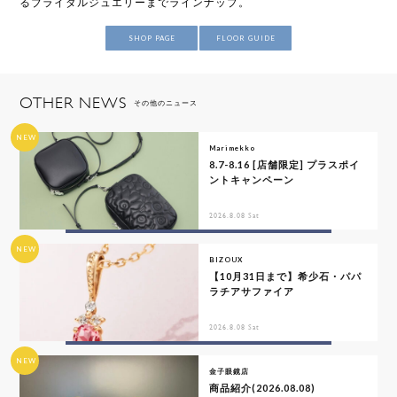
るブライダルジュエリーまでラインナップ。
SHOP PAGE
FLOOR GUIDE
OTHER NEWS
その他のニュース
NEW
Marimekko
8.7-8.16 [店舗限定] プラスポイ
ントキャンペーン
2026.8.08 Sat
NEW
BIZOUX
【10月31日まで】希少石・パパ
ラチアサファイア
2026.8.08 Sat
NEW
金子眼鏡店
商品紹介(2026.08.08)