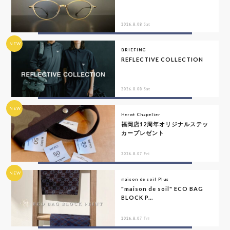
2026.8.08 Sat
NEW
BRIEFING
REFLECTIVE COLLECTION
2026.8.08 Sat
NEW
Hervé Chapelier
福岡店12周年オリジナルステッ
カープレゼント
2026.8.07 Fri
NEW
maison de soil Plus
"maison de soil" ECO BAG
BLOCK P...
2026.8.07 Fri