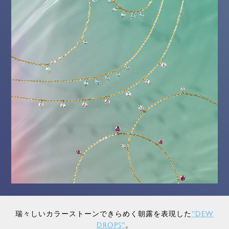
瑞々しいカラーストーンできらめく朝露を表現した
”DEW
DROPS”
。