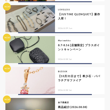
NEW
LOVELESS
【JUSTINE QLENQUET】新作
入荷！
2026.8.09 Sun
NEW
Marimekko
8.7-8.16 [店舗限定] プラスポイ
ントキャンペーン
2026.8.08 Sat
NEW
BIZOUX
【10月31日まで】希少石・パパ
ラチアサファイア
2026.8.08 Sat
NEW
金子眼鏡店
商品紹介(2026.08.08)