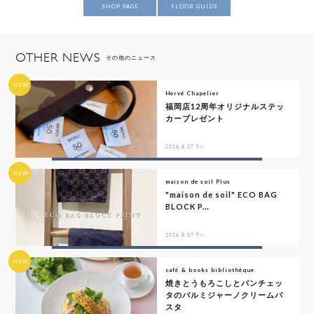
SHOP PAGE
FLOOR GUIDE
OTHER NEWS
その他のニュース
NEW
Hervé Chapelier
福岡店12周年オリジナルステッ
カープレゼント
2026.8.07 Fri
NEW
maison de soil Plus
"maison de soil" ECO BAG
BLOCK P...
2026.8.07 Fri
NEW
café & books bibliothèque
焼きとうもろこしとパンチェッ
タのパルミジャーノクリームパ
スタ