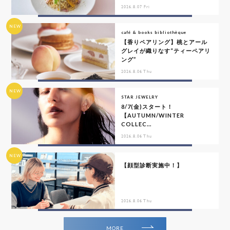
2026.8.07 Fri
NEW
café & books bibliothèque
【香りペアリング】桃とアール
グレイが織りなす“ティーペアリ
ング”
2026.8.06 Thu
NEW
STAR JEWELRY
8/7(金)スタート！
【AUTUMN/WINTER
COLLEC...
2026.8.06 Thu
NEW
【顔型診断実施中！】
2026.8.06 Thu
MORE