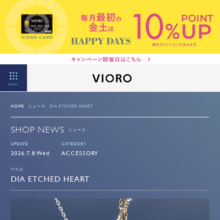
MENU
HOME
ニュース
DIA ETCHED HEART
SHOP NEWS
ニュース
UPDATE
CATEGORY
2026.7.8 Wed
ACCESSORY
TITLE
DIA ETCHED HEART