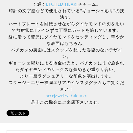
く輝く
ETCHED HEART
チャーム。
時計の文字盤などで使用されている“ギョーシェ彫り”の技
法で、
ハートプレートを回転させながらダイヤモンドの刃を用い
て放射状に1ラインずつ丁寧にカットを施しています。
縁に沿って贅沢にダイヤモンドをセッティングし、華やか
な表面はもちろん、
バチカンの裏面にはスタッズを配した妥協のないデザイ
ン。
ギョーシェ彫りによる地金の光と、バチカンにまで施され
たダイヤモンドのリュクスな煌めきが重なり合い、
より一層ラグジュアリーな印象を演出します。
スタージュエリー福岡エリアのインスタグラムもご覧くだ
さい！
starjewelry_fukuoka
是非この機会にご来店下さいませ。