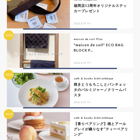
福岡店12周年オリジナルステッ
カープレゼント
2026.8.07 Fri
NEW
maison de soil Plus
"maison de soil" ECO BAG
BLOCK P...
2026.8.07 Fri
NEW
café & books bibliothèque
焼きとうもろこしとパンチェッ
タのパルミジャーノクリームパ
スタ
2026.8.07 Fri
NEW
café & books bibliothèque
【香りペアリング】桃とアール
グレイが織りなす“ティーペアリ
ング”