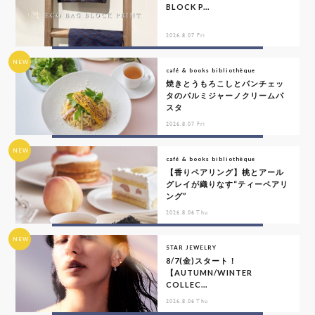
BLOCK P...
2026.8.07 Fri
NEW
café & books bibliothèque
焼きとうもろこしとパンチェッ
タのパルミジャーノクリームパ
スタ
2026.8.07 Fri
NEW
café & books bibliothèque
【香りペアリング】桃とアール
グレイが織りなす“ティーペアリ
ング”
2026.8.06 Thu
NEW
STAR JEWELRY
8/7(金)スタート！
【AUTUMN/WINTER
COLLEC...
2026.8.06 Thu