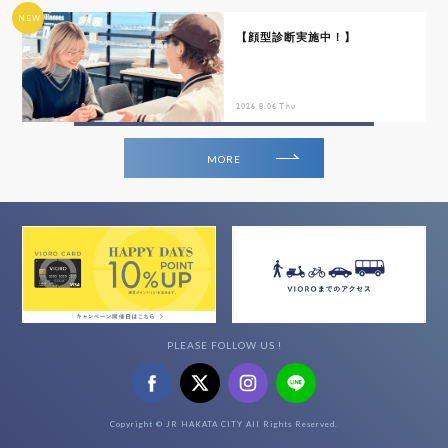
NEW
【顔型診断実施中！】
2026.8.06 Thu
MORE
PLEASE FOLLOW US !
Copyright © JR HAKATA CITY All Rights Reserved.