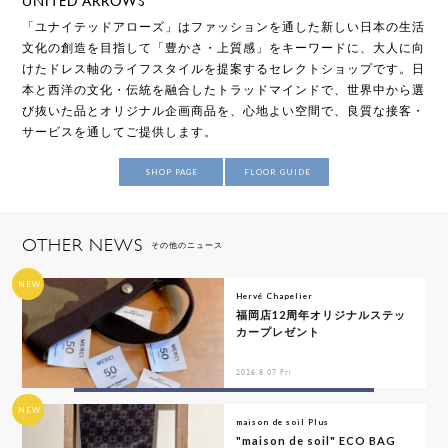
UNITED ARROWS
「ユナイテッドアローズ」はファッションを通した新しい日本の生活
文化の創造を目指して「豊かさ・上質感」をキーワードに、大人に向
けたドレス軸のライフスタイルを提案するセレクトショップです。日
本と西洋の文化・伝統を融合したトラッドマインドで、世界中から選
び抜いた品とオリジナル企画商品を、心地よい空間で、良質な接客・
サービスを通してご提供します。
SHOP PAGE
FLOOR GUIDE
OTHER NEWS
その他のニュース
NEW
Hervé Chapelier
福岡店12周年オリジナルステッ
カープレゼント
2026.8.07 Fri
NEW
maison de soil Plus
"maison de soil" ECO BAG