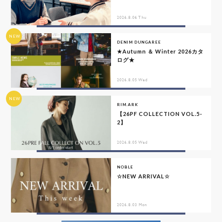
2026.8.06 Thu
NEW
DENIM DUNGAREE
★Autumn ＆ Winter 2026カタ
ログ★
2026.8.05 Wed
NEW
RIM.ARK
【26PF COLLECTION VOL.5-
2】
2026.8.05 Wed
NOBLE
☆NEW ARRIVAL☆
2026.8.03 Mon