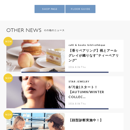
SHOP PAGE
FLOOR GUIDE
OTHER NEWS
その他のニュース
NEW
café & books bibliothèque
【香りペアリング】桃とアール
グレイが織りなす“ティーペアリ
ング”
2026.8.06 Thu
NEW
STAR JEWELRY
8/7(金)スタート！
【AUTUMN/WINTER
COLLEC...
2026.8.06 Thu
NEW
【顔型診断実施中！】