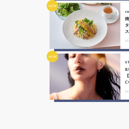
NEW
ca
20
NEW
S
8
【
C
20