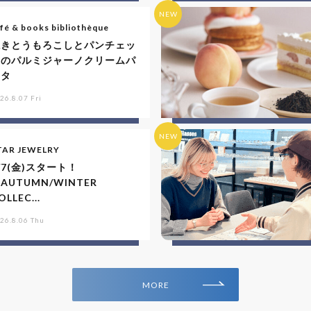
NEW
fé & books bibliothèque
焼きとうもろこしとパンチェッ
タのパルミジャーノクリームパ
スタ
26.8.07 Fri
NEW
TAR JEWELRY
/7(金)スタート！
AUTUMN/WINTER
OLLEC...
26.8.06 Thu
MORE