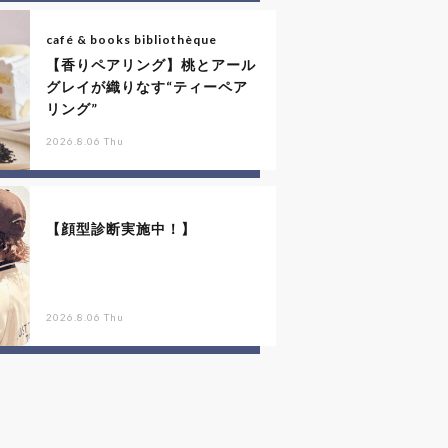
café & books bibliothèque
【香りペアリング】桃とアール
グレイが織りなす“ティーペア
リング”
2026.8.06 Thu
【顔型診断実施中！】
2026.8.06 Thu