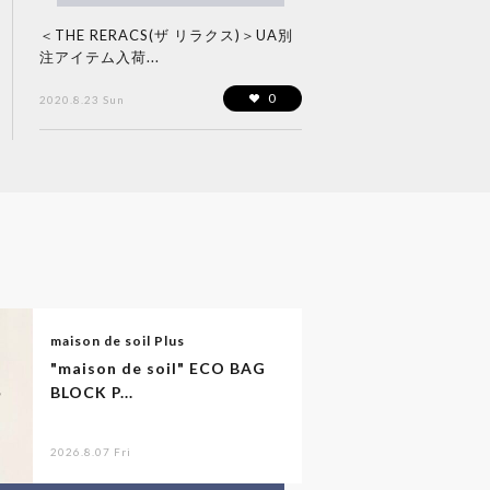
＜THE RERACS(ザ リラクス)＞UA別
注アイテム入荷...
0
2020.8.23 Sun
maison de soil Plus
"maison de soil" ECO BAG
BLOCK P...
2026.8.07 Fri