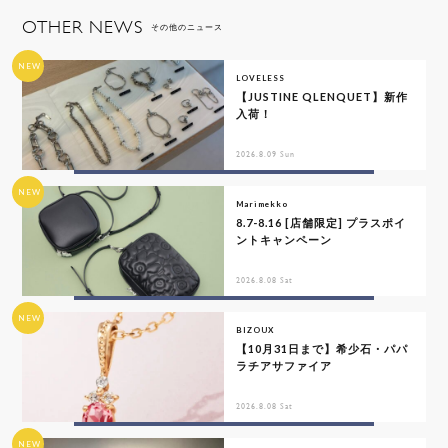
OTHER NEWS
その他のニュース
NEW
LOVELESS
【JUSTINE QLENQUET】新作
入荷！
2026.8.09 Sun
NEW
Marimekko
8.7-8.16 [店舗限定] プラスポイ
ントキャンペーン
2026.8.08 Sat
NEW
BIZOUX
【10月31日まで】希少石・パパ
ラチアサファイア
2026.8.08 Sat
NEW