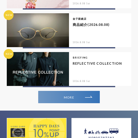
2026.8.08 Sat
NEW
金子眼鏡店
商品紹介(2026.08.08)
2026.8.08 Sat
NEW
BRIEFING
REFLECTIVE COLLECTION
2026.8.08 Sat
MORE