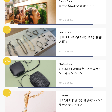
Badan Baru
コース悩んだときは・・・
2026.8.09 Sun
NEW
LOVELESS
【JUSTINE QLENQUET】新作
入荷！
2026.8.09 Sun
NEW
Marimekko
8.7-8.16 [店舗限定] プラスポイ
ントキャンペーン
2026.8.08 Sat
NEW
BIZOUX
【10月31日まで】希少石・パパ
ラチアサファイア