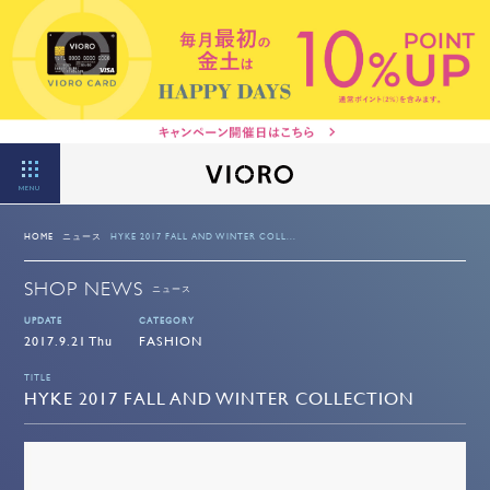
MENU
HOME
ニュース
HYKE 2017 FALL AND WINTER COLL...
SHOP NEWS
ニュース
UPDATE
CATEGORY
2017.9.21 Thu
FASHION
TITLE
HYKE 2017 FALL AND WINTER COLLECTION