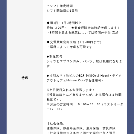
＊シフト確定時期
シフト開始日の5日前
◆週3日・1日5時間以上～
時給1,100円～ ★飲食経験者は時給考慮します！
・8時間を超える残業については時間外手当 支給
◆交通費規定内支給（1日500円まで）
・場所によって考慮も可能です
◆制服貸与
シャツとエプロンのみ。パンツ、靴は私服になりま
す。
◆社割あり（当ビルのB2F 雑貨Octà Hotel・テイク
待遇
アウトカフェMaison Octaでも使用可）
※土日祝日入れる方優遇します！
※残業はほとんど有りませんが、ある場合は１時間
程度です。
※お店の営業時間 10：00～20：00（ラストオーダ
ー19：00）
【社会保険】
健康保険、厚生年金保険、雇用保険、労災保険
・社会保険の加入条件に満たす場合に加入適用。