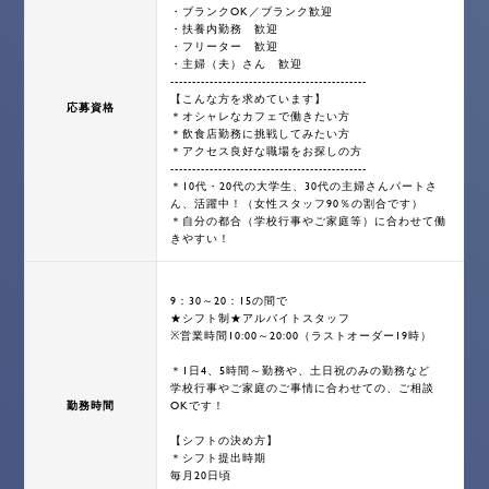
・ブランクOK／ブランク歓迎
・扶養内勤務 歓迎
・フリーター 歓迎
・主婦（夫）さん 歓迎
---------------------------------------------
【こんな方を求めています】
応募資格
＊オシャレなカフェで働きたい方
＊飲食店勤務に挑戦してみたい方
＊アクセス良好な職場をお探しの方
---------------------------------------------
＊10代・20代の大学生、30代の主婦さんパートさ
ん、活躍中！（女性スタッフ90％の割合です）
＊自分の都合（学校行事やご家庭等）に合わせて働
きやすい！
9：30～20：15の間で
★シフト制★アルバイトスタッフ
※営業時間10:00～20:00（ラストオーダー19時）
＊1日4、5時間～勤務や、土日祝のみの勤務など
学校行事やご家庭のご事情に合わせての、ご相談
勤務時間
OKです！
【シフトの決め方】
＊シフト提出時期
毎月20日頃