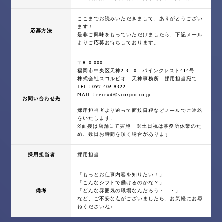
ここまでお読みいただきまして、ありがとうござい
ます！
応募方法
是非ご興味をもっていただけましたら、下記メール
よりご応募お待ちしております。
〒810-0001
福岡市中央区天神2-3-10 パインクレスト414号
株式会社スコルピオ 天神事務所 採用担当宛て
TEL：092-406-9322
MAIL：recruit＠scorpio.co.jp
お問い合わせ先
採用担当者より追って面接日程などメールでご連絡
をいたします。
※面接は店舗にて実施 ※土日祝は事務所休業のた
め、数日お時間を頂く場合があります
採用担当者
採用担当
「もっとお仕事内容を知りたい！」
「こんなシフトで働けるのかな？」
備考
「どんな雰囲気の職場なんだろう・・・」
など、ご不安な点がございましたら、お気軽にお尋
ねくださいね♪