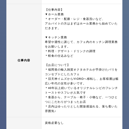
【仕事内容】
▼ホール業務
＊オーダー・配膳・レジ・食器洗いなど、
アルバイトの方はまずはホール業務から始めていた
だきます。
▼キッチン業務
希望や適性に講じて、カフェ内のキッチン調理業務
をお願いします。
＊料理・デザート・ドリンクの調理
＊軽食の仕込みなど
仕事内容
【お店について】
＊福岡発の輸入雑貨オクタホテルが手掛けたパリを
コンセプトにしたカフェ
＊旧天神イムズからVIOROへ移転し、お客様層は幅
広い年代の女性が多いです。
＊40年以上続いているオリジナルレシピのフレンチ
トーストやスフレが人気です
＊食器から、テーブル・椅子・小物など、一つひと
つにこだわりがつまったお店
＊店内はゆったりとした開放感溢れる、落ち着いた
雰囲気♪
資格必要なし