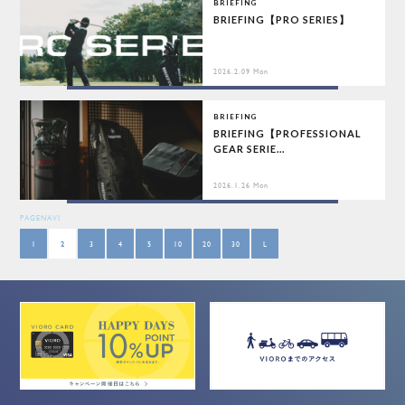
BRIEFING
BRIEFING【PRO SERIES】
2026.2.09 Mon
BRIEFING
BRIEFING【PROFESSIONAL
GEAR SERIE...
2026.1.26 Mon
PAGENAVI
1
2
3
4
5
10
20
30
L