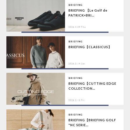
BRIEFING
BRIEFING 【Le Golf de
PATRICK×BRI...
2026.4.09 Thu
BRIEFING
BRIEFING【CLASSICUS】
2026.3.14 Sat
BRIEFING
BRIEFING【CUTTING EDGE
COLLECTION...
2026.3.13 Fri
BRIEFING
BRIEFING【BRIEFING GOLF
"NC SERIE...