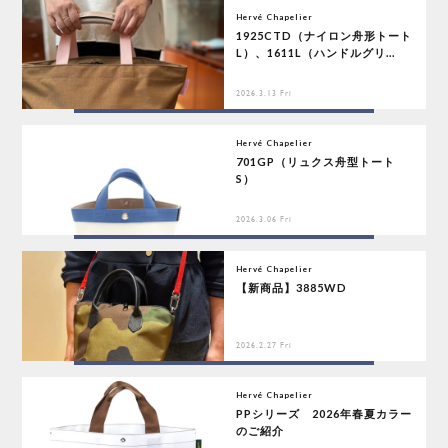
Hervé Chapelier
1925CTD（ナイロン舟形トート
L）、1611L（ハンドルグリ...
2026.3.13 Fri
Hervé Chapelier
701GP（リュクス舟型トート
S）
2026.3.06 Fri
Hervé Chapelier
【新商品】3885WD
2026.2.27 Fri
Hervé Chapelier
PPシリーズ 2026年春夏カラー
のご紹介