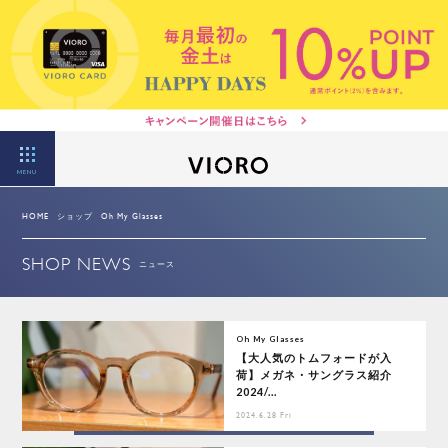
MENU
HOME
ショップ
Oh My Glasses
SHOP NEWS
ニュース
Oh My Glasses
【大人気のトムフォードが入
荷】メガネ・サングラス紹介
2024/...
2024.6.28 Fri