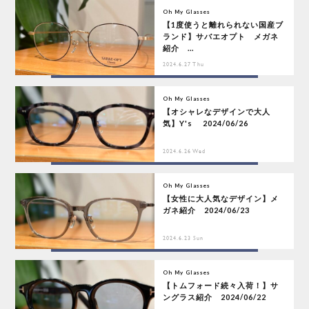
Oh My Glasses
【1度使うと離れられない国産ブ
ランド】サバエオプト メガネ
紹介 ...
2024.6.27 Thu
Oh My Glasses
【オシャレなデザインで大人
気】Y's 2024/06/26
2024.6.26 Wed
Oh My Glasses
【女性に大人気なデザイン】メ
ガネ紹介 2024/06/23
2024.6.23 Sun
Oh My Glasses
【トムフォード続々入荷！】サ
ングラス紹介 2024/06/22