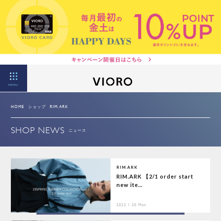
MENU
HOME
ショップ
RIM.ARK
SHOP NEWS
ニュース
RIM.ARK
RIM.ARK 【2/1 order start
new ite...
2023.1.30 Mon