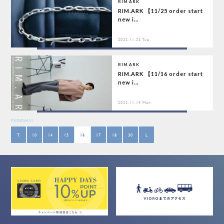
RIM.ARK
RIM.ARK 【11/25 order start
new i...
2022.11.22 Tue
RIM.ARK
RIM.ARK 【11/16 order start
new i...
2022.11.14 Mon
PAGENAVI
T
10
14
15
16
17
18
30
L