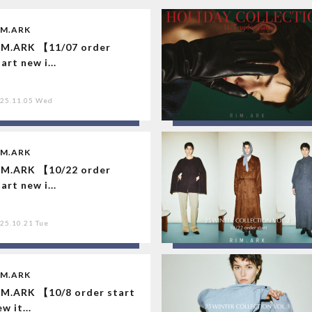
IM.ARK
IM.ARK 【11/07 order
art new i...
25.11.05 Wed
IM.ARK
IM.ARK 【10/22 order
art new i...
25.10.21 Tue
IM.ARK
IM.ARK 【10/8 order start
w it...