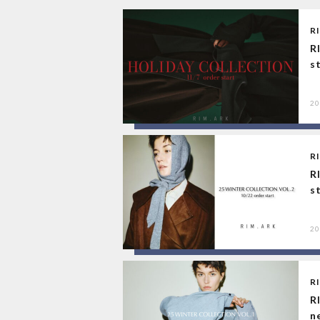
R
R
st
20
R
R
st
20
R
R
ne