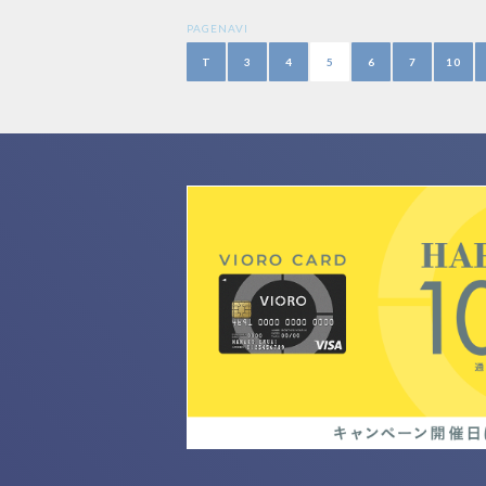
PAGENAVI
T
3
4
5
6
7
10