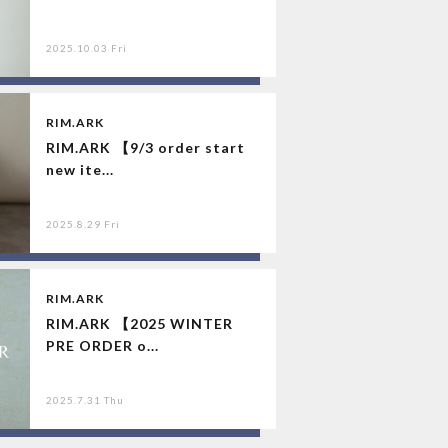
2025.10.03 Fri
RIM.ARK
RIM.ARK 【9/3 order start
new ite...
2025.8.29 Fri
RIM.ARK
RIM.ARK 【2025 WINTER
PRE ORDER o...
2025.7.31 Thu