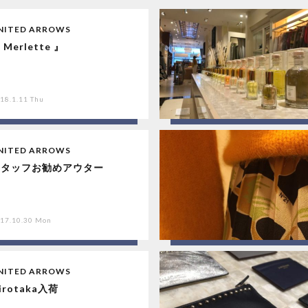
NITED ARROWS
 Merlette 』
18.1.11 Thu
NITED ARROWS
スタッフお勧めアウター
17.10.30 Mon
NITED ARROWS
irotaka入荷