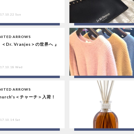
17.10.22 Sun
NITED ARROWS
 ＜Dr. Vranjes＞の世界へ 』
17.10.18 Wed
NITED ARROWS
hurch's＜チャーチ＞入荷！
17.10.14 Sat