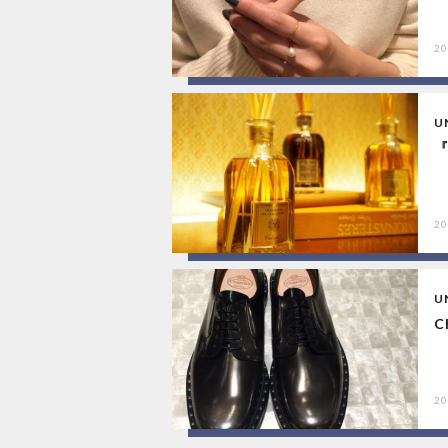
20
U
『
20
U
C
20