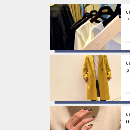
U
『
20
U
20
U
H