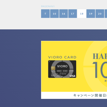
PAGENAVI
T
10
16
17
18
19
20