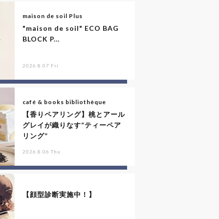
maison de soil Plus
"maison de soil" ECO BAG
BLOCK P...
2026.8.07 Fri
café & books bibliothèque
【香りペアリング】桃とアール
グレイが織りなす“ティーペア
リング”
2026.8.06 Thu
【顔型診断実施中！】