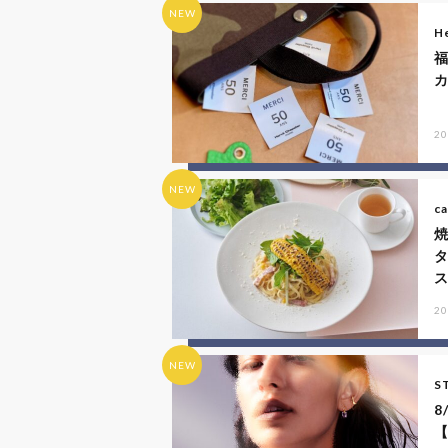
NEW
He
20
NEW
ca
20
NEW
S
8
【