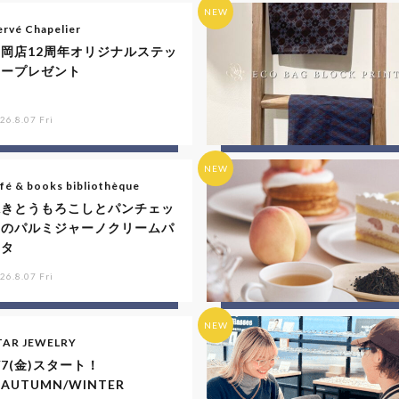
NEW
rvé Chapelier
福岡店12周年オリジナルステッ
カープレゼント
26.8.07 Fri
NEW
fé & books bibliothèque
焼きとうもろこしとパンチェッ
タのパルミジャーノクリームパ
スタ
26.8.07 Fri
NEW
TAR JEWELRY
/7(金)スタート！
AUTUMN/WINTER