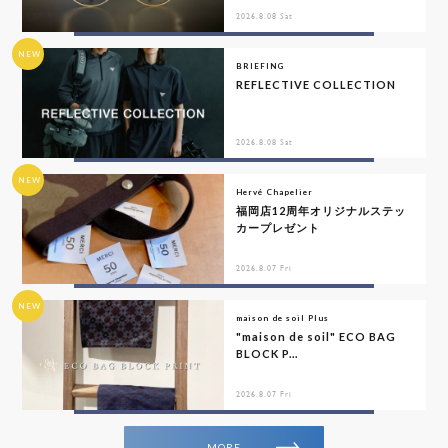
2026.8.08 Sat
NEW
BRIEFING
REFLECTIVE COLLECTION
2026.8.08 Sat
NEW
Hervé Chapelier
福岡店12周年オリジナルステッ
カープレゼント
2026.8.07 Fri
NEW
maison de soil Plus
"maison de soil" ECO BAG
BLOCK P...
2026.8.07 Fri
MORE