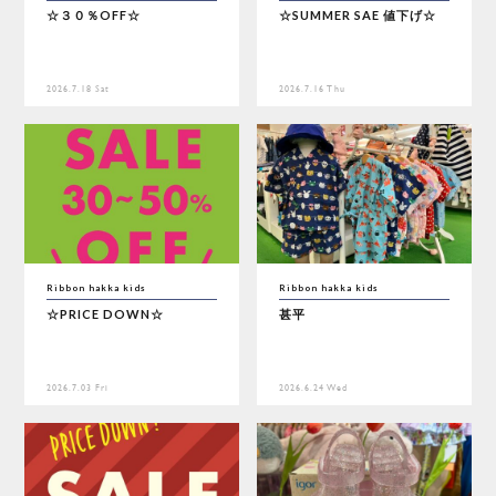
☆３０％OFF☆
☆SUMMER SAE 値下げ☆
2026.7.18 Sat
2026.7.16 Thu
Ribbon hakka kids
Ribbon hakka kids
☆PRICE DOWN☆
甚平
2026.7.03 Fri
2026.6.24 Wed