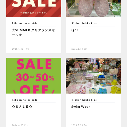
Ribbon hakka kids
Ribbon hakka kids
☆SUMMER クリアランスセ
igor
ール☆
2026.6.18 Thu
2026.6.13 Sat
Ribbon hakka kids
Ribbon hakka kids
☆ＳＡＬＥ☆
Swim Wear
2026.6.05 Fri
2026.5.29 Fri