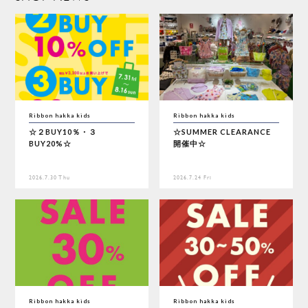
Ribbon hakka kids
Ribbon hakka kids
☆２BUY10％・３
☆SUMMER CLEARANCE
BUY20%☆
開催中☆
2026.7.30 Thu
2026.7.24 Fri
Ribbon hakka kids
Ribbon hakka kids