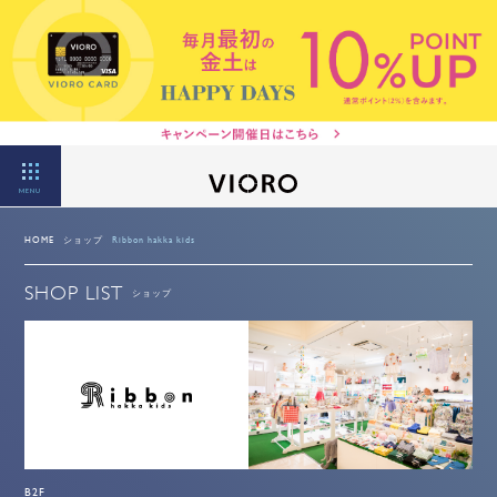
MENU
HOME
ショップ
Ribbon hakka kids
SHOP LIST
ショップ
B2F