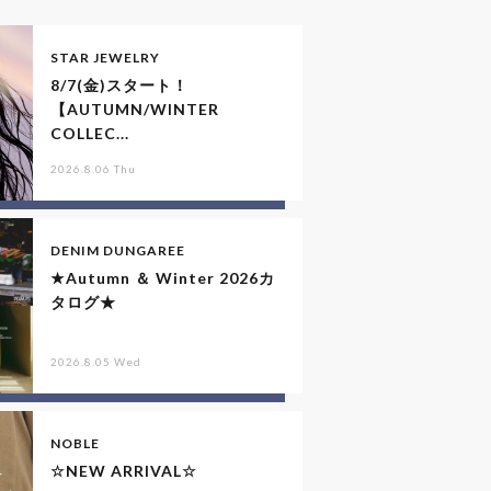
STAR JEWELRY
8/7(金)スタート！
【AUTUMN/WINTER
COLLEC...
2026.8.06 Thu
DENIM DUNGAREE
★Autumn ＆ Winter 2026カ
タログ★
2026.8.05 Wed
NOBLE
☆NEW ARRIVAL☆