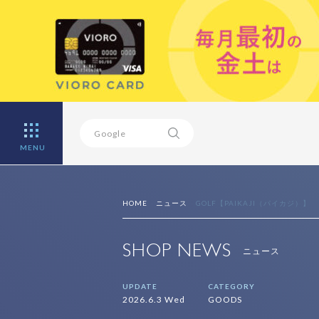
MENU
HOME
ニュース
GOLF【PAIKAJI（パイカジ）】
SHOP NEWS
ニュース
UPDATE
CATEGORY
2026.6.3 Wed
GOODS