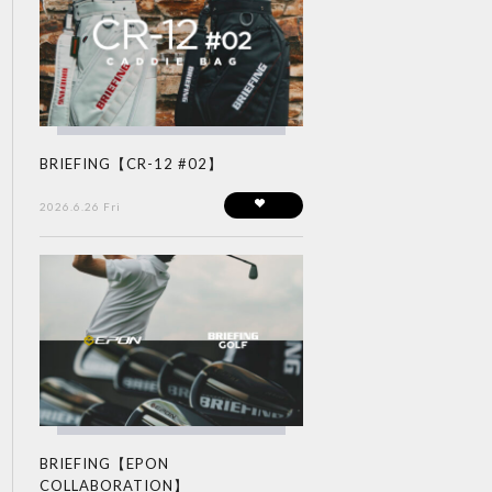
BRIEFING【CR-12 #02】
2026.6.26 Fri
BRIEFING【EPON
COLLABORATION】