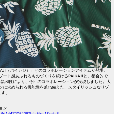
KAJI（パイカジ）」とのコラボレーションアイテムが登場。
ート感あふれるものづくりを続けるPAIKAJIと、都会的で
Fの高い親和性により、今回のコラボレーションが実現しました。大
ンに求められる機能性を兼ね備えた、スタイリッシュなリゾ
ます。
ション
ing/id1447205428?l=ja&ls=1&mt=8