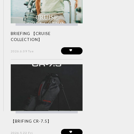
BRIEFING 【CRUISE
COLLECTION】
2026.6.09 Tue
【BRIFING CR-7.5】
2026.5.22 Fri