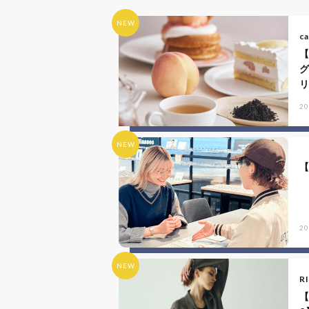
NEW
ca
リ
20
NEW
20
NEW
R
【