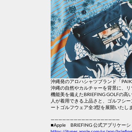
沖縄発のアロハシャツブランド「PAI
沖縄の自然やカルチャーを背景に、リゾ
機能美を備えたBRIEFING GOL
人が着用できる上品さと、ゴルフシー
ートゴルフウェア全3型を展開いたし
——————————————————
■Apple BRIEFING 公式アプリケー
https://itunes.apple.com/us/app/brief