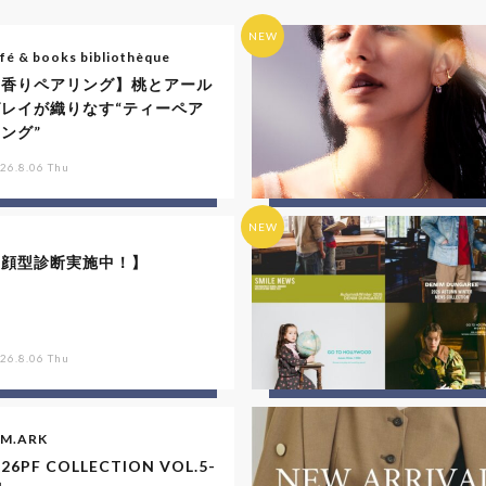
NEW
fé & books bibliothèque
【香りペアリング】桃とアール
グレイが織りなす“ティーペア
ング”
26.8.06 Thu
NEW
【顔型診断実施中！】
26.8.06 Thu
IM.ARK
26PF COLLECTION VOL.5-