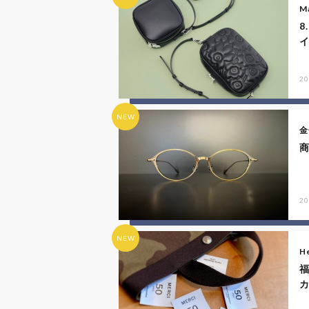
M
8
20
NEW
金
商
20
NEW
He