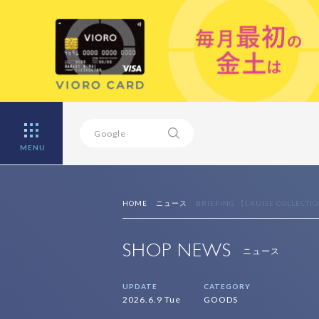
MENU
HOME
ニュース
BRIEFING 【CRUISE COLLECTI
SHOP NEWS
ニュース
UPDATE
CATEGORY
2026.6.9 Tue
GOODS