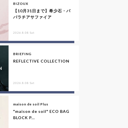
BIZOUX
【10月31日まで】希少石・パ
パラチアサファイア
2026.8.08 Sat
BRIEFING
REFLECTIVE COLLECTION
2026.8.08 Sat
maison de soil Plus
"maison de soil" ECO BAG
BLOCK P...