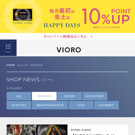
MENU
HOME
ニュース
FASHION
SHOP NEWS
ニュース
CATEGORY
ALL
FASHION
GOODS
ACCESSORY
LIFESTYLE
BEAUTY&SERVICE
KIDS
GOURMET
ROYAL FLASH