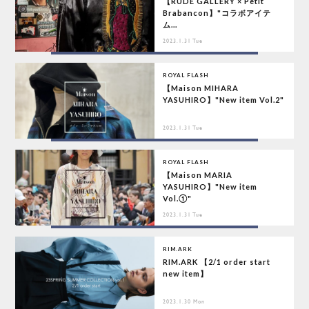
【RUDE GALLERY × Petit
Brabancon】"コラボアイテ
ム...
2023.1.31 Tue
ROYAL FLASH
【Maison MIHARA
YASUHIRO】"New item Vol.2"
2023.1.31 Tue
ROYAL FLASH
【Maison MARIA
YASUHIRO】"New item
Vol.①"
2023.1.31 Tue
RIM.ARK
RIM.ARK 【2/1 order start
new item】
2023.1.30 Mon