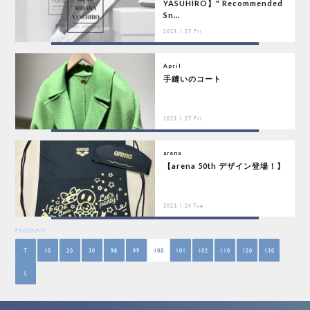
YASUHIRO】" Recommended
Sn...
2023.1.27 Fri
April
手縫いのコート
2023.1.27 Fri
arena
【arena 50th デザイン登場！】
2023.1.24 Tue
PAGENAVI
T
10
20
30
98
99
100
101
102
110
120
130
L