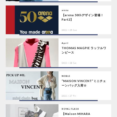
arena
【arena 50thデザイン登場！
Part2】
2023.1.29 Sun
April
THOMAS MAGPIE ラッフルワ
ンピース
2023.1.28 Sat
NOBLE
“MAISON VINCENT”ミニチェ
ーンバッグ入荷☆
2023.1.27 Fri
ROYAL FLASH
【Maison MIHARA