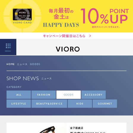
MENU
HOME
ニュース
GOODS
SHOP NEWS
ニュース
CATEGORY
ALL
FASHION
GOODS
ACCESSORY
LIFESTYLE
BEAUTY&SERVICE
KIDS
GOURMET
金子眼鏡店