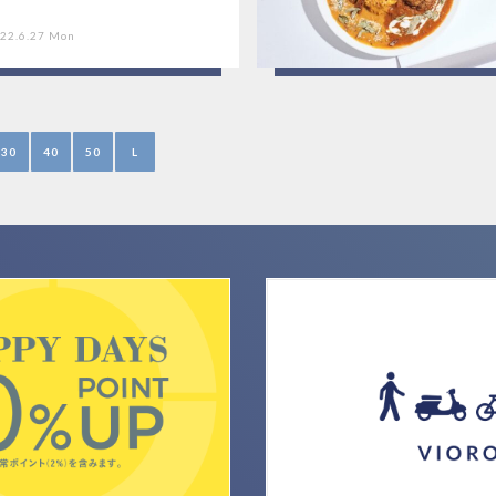
22.6.27 Mon
30
40
50
L