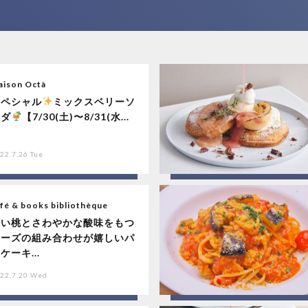
aison Octà
スペシャル
ミックスベリーソ
ーダ
【7/30(土)〜8/31(水...
22.7.26 Tue
fé & books bibliothèque
甘い桃とさわやかな酸味をもつ
チーズの組み合わせが嬉しいパ
ケーキ...
22.7.20 Wed