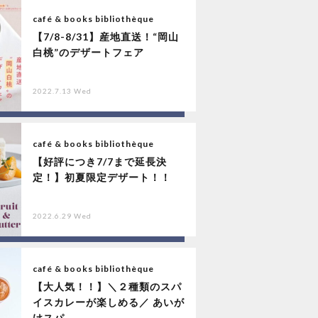
café & books bibliothèque
【7/8-8/31】産地直送！“岡山
白桃”のデザートフェア
2022.7.13 Wed
café & books bibliothèque
【好評につき7/7まで延長決
定！】初夏限定デザート！！
2022.6.29 Wed
café & books bibliothèque
【大人気！！】＼２種類のスパ
イスカレーが楽しめる／ あいが
けスパ...