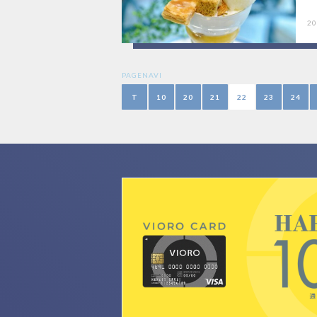
20
PAGENAVI
T
10
20
21
22
23
24