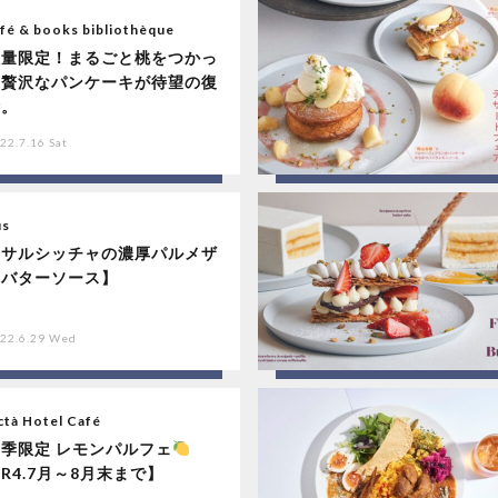
fé & books bibliothèque
数量限定！まるごと桃をつかっ
た贅沢なパンケーキが待望の復
活。
22.7.16 Sat
us
【サルシッチャの濃厚パルメザ
ンバターソース】
22.6.29 Wed
tà Hotel Café
夏季限定 レモンパルフェ
R4.7月～8月末まで】