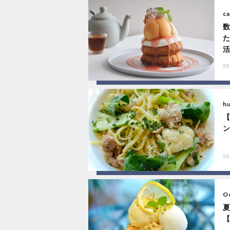
ca
20
h
20
Oc
【