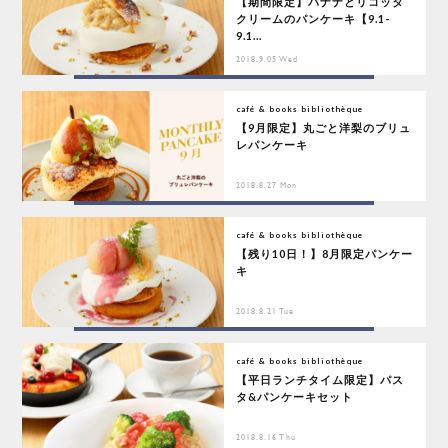
【期間限定】バナナとリコッタ
クリームのパンケーキ【9.1-
9.1...
2018.9.05 Wed
café & books bibliothèque
【9月限定】丸ごと洋梨のブリュ
レパンケーキ
2018.8.27 Mon
café & books bibliothèque
【残り10日！】8月限定パンケー
キ
2018.8.21 Tue
café & books bibliothèque
【平日ランチタイム限定】パス
タ&パンケーキセット
2018.8.16 Thu