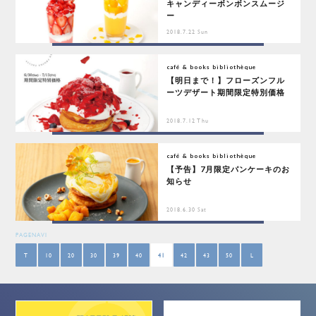
キャンディーボンボンスムージ
ー
2018.7.22 Sun
café & books bibliothèque
【明日まで！】フローズンフル
ーツデザート期間限定特別価格
2018.7.12 Thu
café & books bibliothèque
【予告】7月限定パンケーキのお
知らせ
2018.6.30 Sat
PAGENAVI
T
10
20
30
39
40
41
42
43
50
L