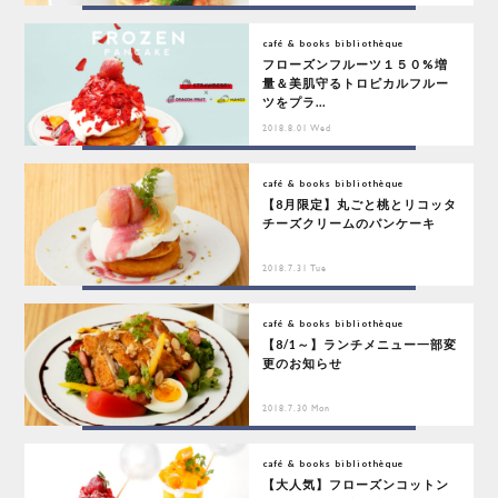
café & books bibliothèque
フローズンフルーツ１５０%増
量＆美肌守るトロピカルフルー
ツをプラ...
2018.8.01 Wed
café & books bibliothèque
【8月限定】丸ごと桃とリコッタ
チーズクリームのパンケーキ
2018.7.31 Tue
café & books bibliothèque
【8/1～】ランチメニュー一部変
更のお知らせ
2018.7.30 Mon
café & books bibliothèque
【大人気】フローズンコットン