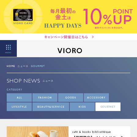
MENU
HOME
ニュース
GOURMET
SHOP NEWS
ニュース
CATEGORY
ALL
FASHION
GOODS
ACCESSORY
LIFESTYLE
BEAUTY&SERVICE
KIDS
GOURMET
café & books bibliothèque