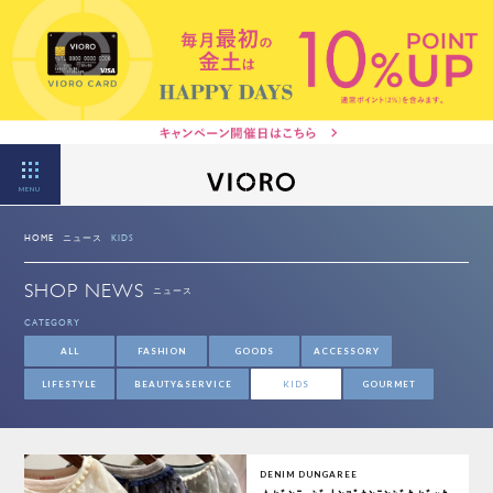
MENU
HOME
ニュース
KIDS
SHOP NEWS
ニュース
CATEGORY
ALL
FASHION
GOODS
ACCESSORY
LIFESTYLE
BEAUTY&SERVICE
KIDS
GOURMET
DENIM DUNGAREE