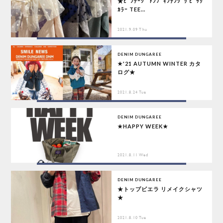
★ﾋﾞﾝﾃｰｼﾞ ﾄﾝﾌﾟｷﾝﾃﾝｼﾞｸ ﾋﾞｯｸ
ｶﾗｰ TEE...
2021.9.09 Thu
DENIM DUNGAREE
★'21 AUTUMN WINTER カタ
ログ★
2021.8.24 Tue
DENIM DUNGAREE
★HAPPY WEEK★
2021.8.11 Wed
DENIM DUNGAREE
★トップビエラ リメイクシャツ
★
2021.8.10 Tue