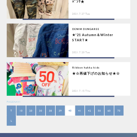
ﾊﾟﾝﾂ★
2021.7.27 Tue
DENIM DUNGAREE
★'21 Autumn＆Winter
START★
2021.7.20 Tue
Ribbon hakka kids
★☆再値下げのお知らせ★☆
2021.7.15 Thu
PAGENAVI
T
10
20
30
38
39
40
41
42
50
60
70
L