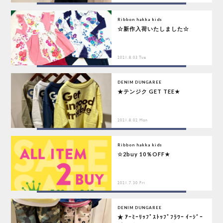
Ribbon hakka kids
☆新作入荷いたしました☆
2021.8.03 Tue
DENIM DUNGAREE
★テンジク GET TEE★
2021.8.02 Mon
Ribbon hakka kids
☆2buy 10％OFF★
2021.7.30 Fri
DENIM DUNGAREE
★ ｱｰﾐｰﾘｯﾌﾟｽﾄｯﾌﾟﾌﾗﾜｰ ｲｰｼﾞｰ