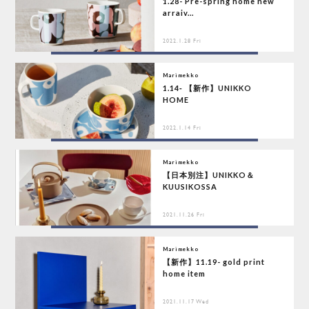
1.28- Pre-spring home new
arraiv...
2022.1.28 Fri
Marimekko
1.14‐ 【新作】UNIKKO
HOME
2022.1.14 Fri
Marimekko
【日本別注】UNIKKO＆
KUUSIKOSSA
2021.11.26 Fri
Marimekko
【新作】11.19- gold print
home item
2021.11.17 Wed