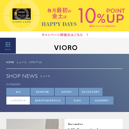
MENU
HOME
ニュース
LIFESTYLE
SHOP NEWS
ニュース
CATEGORY
ALL
FASHION
GOODS
ACCESSORY
LIFESTYLE
BEAUTY&SERVICE
KIDS
GOURMET
Marimekko