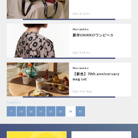
2021.9.10 Fri
Marimekko
新作UNIKKOワンピース
2021.9.03 Fri
Marimekko
【新色】70th anniversary
mag set
2021.9.01 Wed
PAGENAVI
T
10
20
31
32
33
34
35