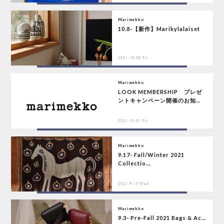
Marimekko
10.8-【新作】Marikylalaiset
2021.10.08 Fri
Marimekko
LOOK MEMBERSHIP プレゼ
ントキャンペーン開催のお知...
2021.10.01 Fri
Marimekko
9.17- Fall/Winter 2021
Collectio...
2021.9.15 Wed
Marimekko
9.3- Pre-Fall 2021 Bags & Ac...