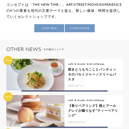
コンセプトは「THE NEW TIME」。ART/STREET/MOVE/EXPERIENCE
の4つの要素を現代の主要テーマと捉え、新しい価値・時間を提供し
ていくセレクトショップです。
SHOP PAGE
FLOOR GUIDE
OTHER NEWS
その他のニュース
NEW
café & books bibliothèque
焼きとうもろこしとパンチェッ
タのパルミジャーノクリームパ
スタ
2026.8.07 Fri
NEW
café & books bibliothèque
【香りペアリング】桃とアール
グレイが織りなす“ティーペアリ
ング”
2026.8.06 Thu