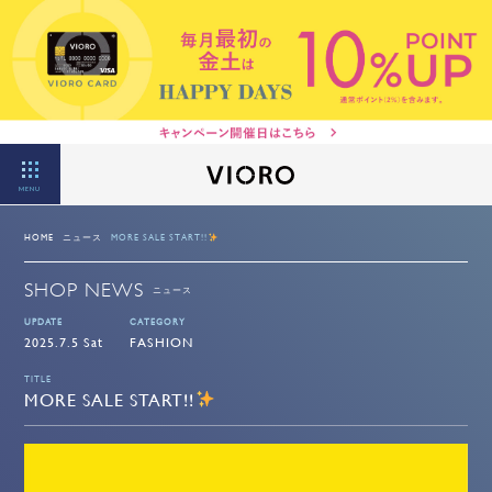
MENU
HOME
ニュース
MORE SALE START!!
SHOP NEWS
ニュース
UPDATE
CATEGORY
2025.7.5 Sat
FASHION
TITLE
MORE SALE START!!