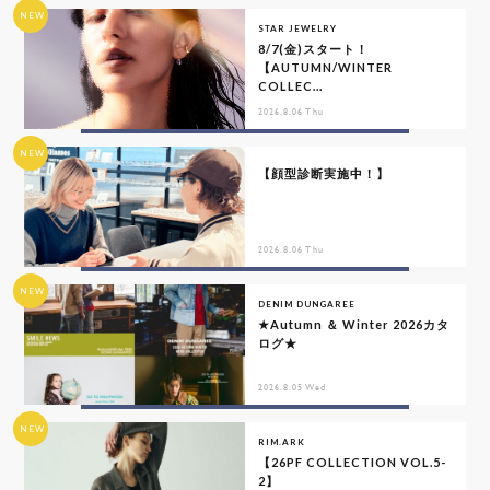
NEW
STAR JEWELRY
8/7(金)スタート！
【AUTUMN/WINTER
COLLEC...
2026.8.06 Thu
NEW
【顔型診断実施中！】
2026.8.06 Thu
NEW
DENIM DUNGAREE
★Autumn ＆ Winter 2026カタ
ログ★
2026.8.05 Wed
NEW
RIM.ARK
【26PF COLLECTION VOL.5-
2】