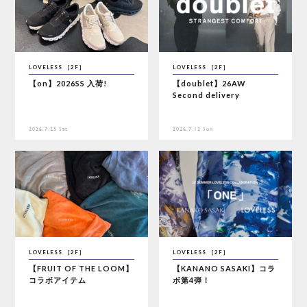
LOVELESS ［2F］
LOVELESS ［2F］
【on】2026SS 入荷!
【doublet】26AW
Second delivery
2026.7.25 Sat
2026.7.12 Sun
LOVELESS ［2F］
LOVELESS ［2F］
【FRUIT OF THE LOOM】
【KANANO SASAKI】コラ
コラボアイテム
ボ第4弾！