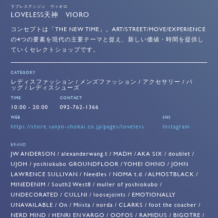
ラブレステンジン ヴィオロ
LOVELESS天神 VIORO
コンセプトは「THE NEW TIME」。ART/STREET/MOVE/EXPERIENCE
の4つの要素を現代の主要テーマと捉え、新しい価値・時間を提供し
ていくセレクトショップです。
CATEGORY
レディスファッション / メンズファッション / アクセサリー / バ
ッグ / レディスシューズ
TIME
CONTACT
10:00 - 20:00
092-762-1366
WEB
SNS
https://store.sanyo-shokai.co.jp/pages/loveless
Instagram
BRAND
JW ANDERSON / alexanderwang.t / MADH / AKA SIX / doublet /
UJOH / yoshiokubo GROUNDFLOOR / YOHEI OHNO / JOHN
LAWRENCE SULLIVAN / Needles / NOMA t.d. / ALMOSTBLACK /
MINEDENIM / South2 West8 / muller of yoshiokubo /
UNDECORATED / CULLNI / loosejoints / EMOTIONALLY
UNAVAILABLE / On / Miista / norda / CLARKS / foot the coacher /
NERD MIND / HENRI EN VARGO / OOFOS / RAMIDUS / BIGOTRE /