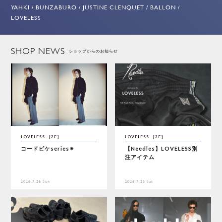
YAHKI / BUNZABURO / JUSTINE CLENQUET / BALLON /
LOVELESS
SHOP NEWS
ショップからのお知らせ
LOVELESS ［2F］
LOVELESS ［2F］
コードピケseries✴︎
【Needles】LOVELESS別
注アイテム
2026.7.26 Sun
2026.7.25 Sat