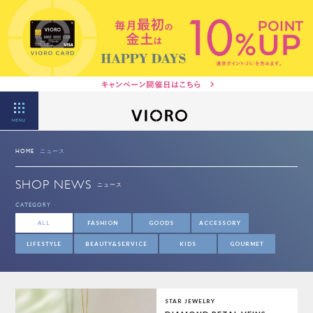
MENU
HOME
ニュース
SHOP NEWS
ニュース
CATEGORY
ALL
FASHION
GOODS
ACCESSORY
LIFESTYLE
BEAUTY&SERVICE
KIDS
GOURMET
STAR JEWELRY