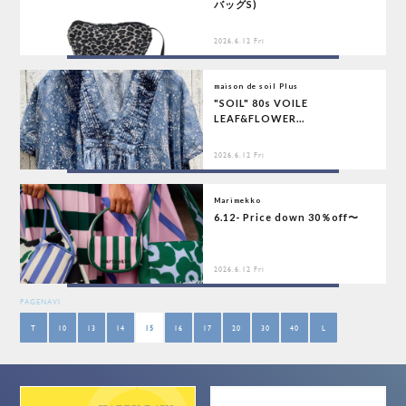
バッグS)
2026.6.12 Fri
maison de soil Plus
"SOIL" 80s VOILE
LEAF&FLOWER...
2026.6.12 Fri
Marimekko
6.12- Price down 30％off〜
2026.6.12 Fri
PAGENAVI
T
10
13
14
15
16
17
20
30
40
L