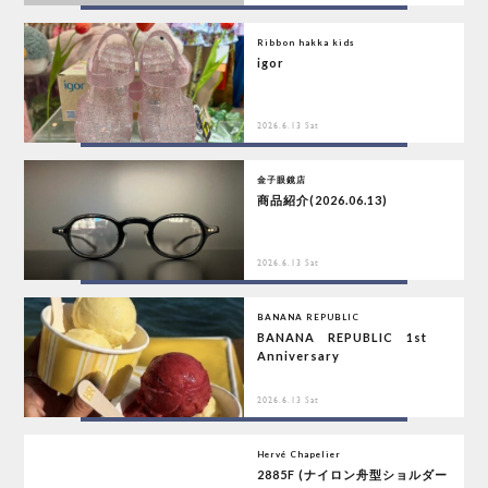
Ribbon hakka kids
igor
2026.6.13 Sat
金子眼鏡店
商品紹介(2026.06.13)
2026.6.13 Sat
BANANA REPUBLIC
BANANA REPUBLIC 1st
Anniversary
2026.6.13 Sat
Hervé Chapelier
2885F (ナイロン舟型ショルダー