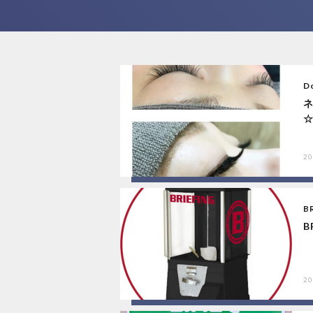
Do
20
B
B
20