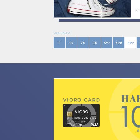
20
PAGENAVI
T
10
20
30
697
698
699