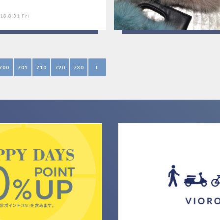
18.8.31 Fri
700
701
710
720
730
L