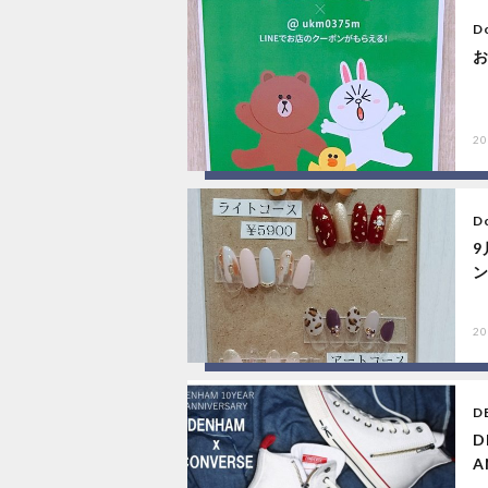
Do
お
20
Do
20
D
D
A