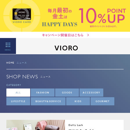
MENU
HOME
ニュース
SHOP NEWS
ニュース
CATEGORY
ALL
FASHION
GOODS
ACCESSORY
LIFESTYLE
BEAUTY&SERVICE
KIDS
GOURMET
Dolly Lash