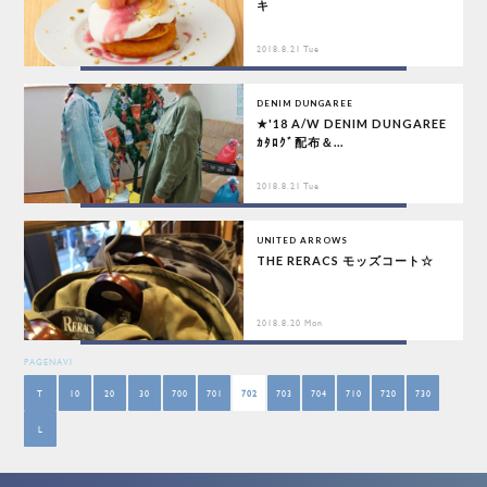
キ
2018.8.21 Tue
DENIM DUNGAREE
★'18 A/W DENIM DUNGAREE
ｶﾀﾛｸﾞ配布＆...
2018.8.21 Tue
UNITED ARROWS
THE RERACS モッズコート☆
2018.8.20 Mon
PAGENAVI
T
10
20
30
700
701
702
703
704
710
720
730
L