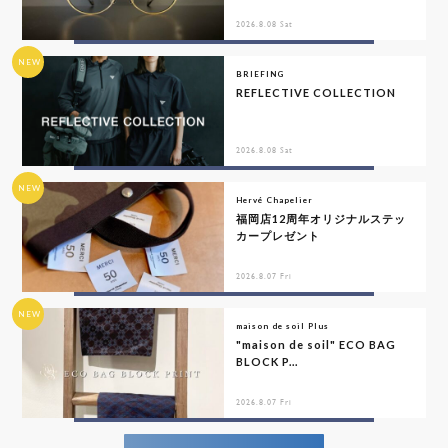
2026.8.08 Sat
NEW
BRIEFING
REFLECTIVE COLLECTION
2026.8.08 Sat
NEW
Hervé Chapelier
福岡店12周年オリジナルステッ
カープレゼント
2026.8.07 Fri
NEW
maison de soil Plus
"maison de soil" ECO BAG
BLOCK P...
2026.8.07 Fri