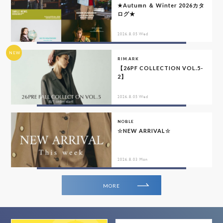
★Autumn ＆ Winter 2026カタ
ログ★
2026.8.05 Wed
NEW
RIM.ARK
【26PF COLLECTION VOL.5-
2】
2026.8.05 Wed
NOBLE
☆NEW ARRIVAL☆
2026.8.03 Mon
MORE