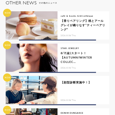
OTHER NEWS
その他のニュース
NEW
café & books bibliothèque
【香りペアリング】桃とアール
グレイが織りなす“ティーペアリ
ング”
2026.8.06 Thu
NEW
STAR JEWELRY
8/7(金)スタート！
【AUTUMN/WINTER
COLLEC...
2026.8.06 Thu
NEW
【顔型診断実施中！】
2026.8.06 Thu
NEW
DENIM DUNGAREE