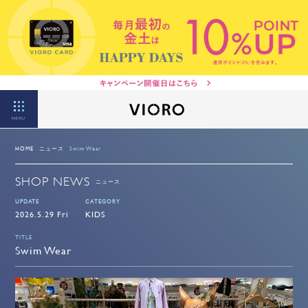
MENU
HOME
ニュース
Swim Wear
SHOP NEWS
ニュース
UPDATE
CATEGORY
2026.5.29 Fri
KIDS
TITLE
Swim Wear