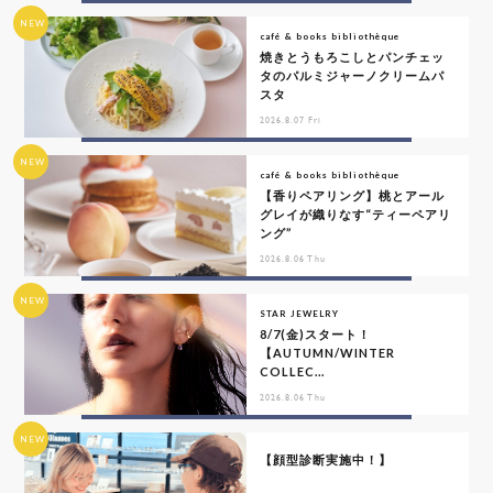
NEW
café & books bibliothèque
焼きとうもろこしとパンチェッ
タのパルミジャーノクリームパ
スタ
2026.8.07 Fri
NEW
café & books bibliothèque
【香りペアリング】桃とアール
グレイが織りなす“ティーペアリ
ング”
2026.8.06 Thu
NEW
STAR JEWELRY
8/7(金)スタート！
【AUTUMN/WINTER
COLLEC...
2026.8.06 Thu
NEW
【顔型診断実施中！】