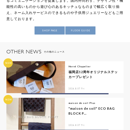
るコミュニケーションを提案します。国内外問わず、デザイン性・機
能性の高いものから遊び心のあるキッチュなものまで幅広く取り揃
え、ネーム入れサービスのできるものや子供用ジュエリーなどもご用
意しております。
SHOP PAGE
FLOOR GUIDE
OTHER NEWS
その他のニュース
NEW
Hervé Chapelier
福岡店12周年オリジナルステッ
カープレゼント
2026.8.07 Fri
NEW
maison de soil Plus
"maison de soil" ECO BAG
BLOCK P...
2026.8.07 Fri