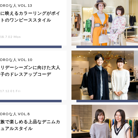
IOROな人 VOL.13
夏に映えるカラーリングがポイ
ントのワンピーススタイル
18.7.02 Mon
IOROな人 VOL.10
ホリデーシーズンに向けた大人
女子のドレスアップコーデ
17.12.01 Fri
IOROな人 VOL.8
家族で楽しめる上品なデニムカ
ジュアルスタイル