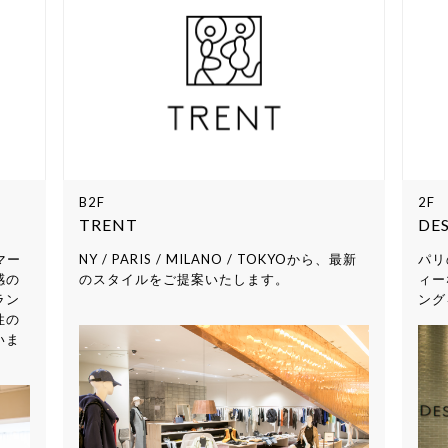
B2F
2F
TRENT
DES
マー
NY / PARIS / MILANO / TOKYOから、最新
パリ
感の
のスタイルをご提案いたします。
ィー
ラン
ング
性の
いま