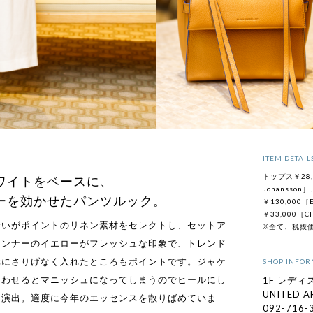
ITEM DETAIL
トップス￥28,
ワイトをベースに、
Johansso
ーを効かせたパンツルック。
￥130,000［
￥33,000［
合いがポイントのリネン素材をセレクトし、セットア
※全て、税抜
インナーのイエローがフレッシュな印象で、トレンド
元にさりげなく入れたところもポイントです。ジャケ
SHOP INFOR
合わせるとマニッシュになってしまうのでヒールにし
1F レディス
UNITED 
を演出。適度に今年のエッセンスを散りばめていま
092-716-