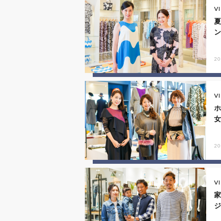
V
20
V
20
V