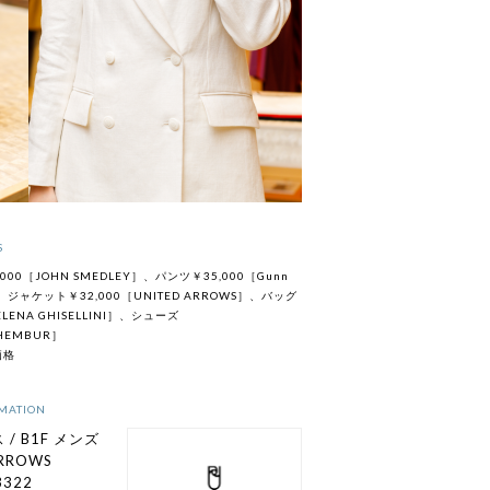
S
000［JOHN SMEDLEY］、パンツ￥35,000［Gunn
n］、ジャケット￥32,000［UNITED ARROWS］、バッグ
ELENA GHISELLINI］、シューズ
CHEMBUR］
価格
MATION
 / B1F メンズ
ARROWS
3322