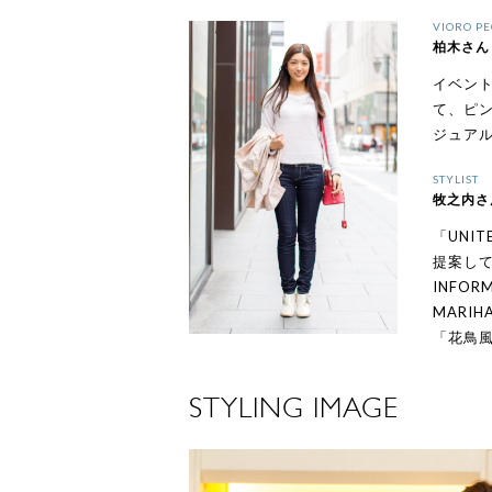
VIORO PE
柏木さん
イベン
て、ピ
ジュア
STYLIST
牧之内さん
「UNI
提案し
INFOR
MARIHA
「花鳥風
STYLING IMAGE