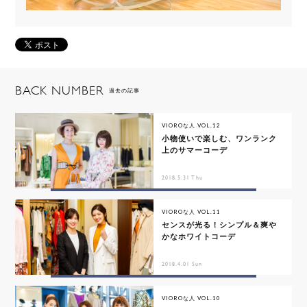
BACK NUMBER
過去の記事
VIOROな人 VOL.12
小物使いで楽しむ、ワンランク
上のサマーコーデ
2018.5.31 Thu
VIOROな人 VOL.11
センスが光る！シンプル＆爽や
かなホワイトコーデ
2018.4.01 Sun
VIOROな人 VOL.10