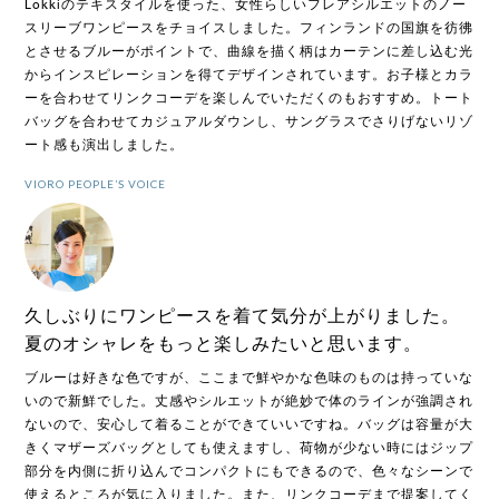
Lokkiのテキスタイルを使った、女性らしいフレアシルエットのノー
スリーブワンピースをチョイスしました。フィンランドの国旗を彷彿
とさせるブルーがポイントで、曲線を描く柄はカーテンに差し込む光
からインスピレーションを得てデザインされています。お子様とカラ
ーを合わせてリンクコーデを楽しんでいただくのもおすすめ。トート
バッグを合わせてカジュアルダウンし、サングラスでさりげないリゾ
ート感も演出しました。
VIORO PEOPLE’S VOICE
久しぶりにワンピースを着て気分が上がりました。
夏のオシャレをもっと楽しみたいと思います。
ブルーは好きな色ですが、ここまで鮮やかな色味のものは持っていな
いので新鮮でした。丈感やシルエットが絶妙で体のラインが強調され
ないので、安心して着ることができていいですね。バッグは容量が大
きくマザーズバッグとしても使えますし、荷物が少ない時にはジップ
部分を内側に折り込んでコンパクトにもできるので、色々なシーンで
使えるところが気に入りました。また、リンクコーデまで提案してく