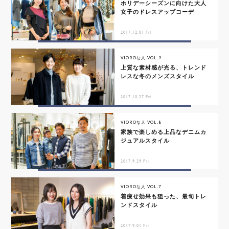
ホリデーシーズンに向けた大人
女子のドレスアップコーデ
2017.12.01 Fri
VIOROな人 VOL.9
上質な素材感が光る、トレンド
レスな冬のメンズスタイル
2017.10.27 Fri
VIOROな人 VOL.8
家族で楽しめる上品なデニムカ
ジュアルスタイル
2017.9.29 Fri
VIOROな人 VOL.7
着痩せ効果も狙った、最旬トレ
ンドスタイル
2017.9.01 Fri