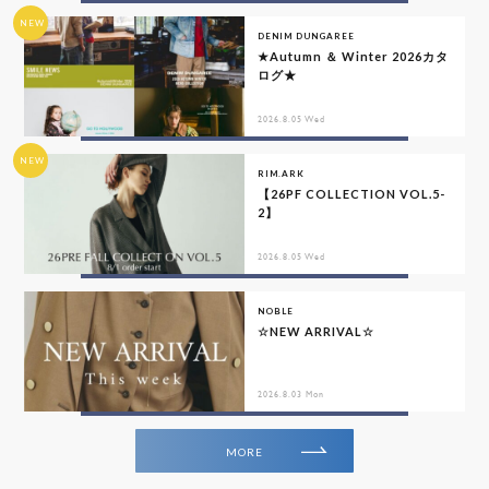
NEW
DENIM DUNGAREE
★Autumn ＆ Winter 2026カタ
ログ★
2026.8.05 Wed
NEW
RIM.ARK
【26PF COLLECTION VOL.5-
2】
2026.8.05 Wed
NOBLE
☆NEW ARRIVAL☆
2026.8.03 Mon
MORE