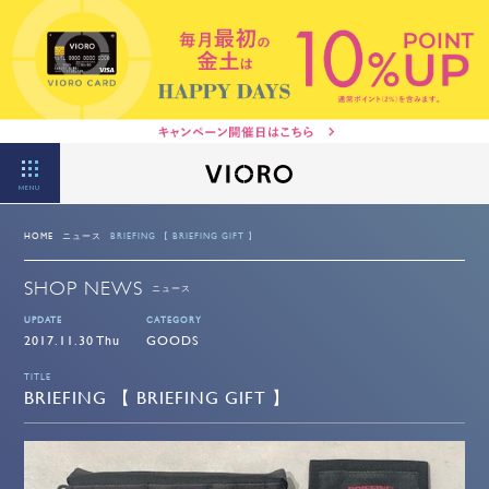
MENU
HOME
ニュース
BRIEFING 【 BRIEFING GIFT 】
SHOP NEWS
ニュース
UPDATE
CATEGORY
2017.11.30 Thu
GOODS
TITLE
BRIEFING 【 BRIEFING GIFT 】