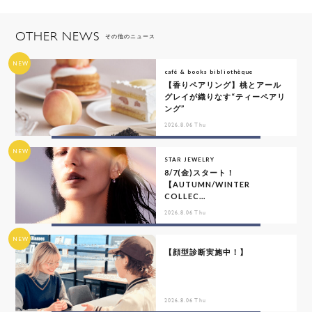
OTHER NEWS
その他のニュース
NEW
café & books bibliothèque
【香りペアリング】桃とアール
グレイが織りなす“ティーペアリ
ング”
2026.8.06 Thu
NEW
STAR JEWELRY
8/7(金)スタート！
【AUTUMN/WINTER
COLLEC...
2026.8.06 Thu
NEW
【顔型診断実施中！】
2026.8.06 Thu