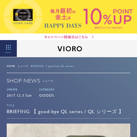
MENU
HOME
ニュース
BRIEFING 【 good-bye QL series...
SHOP NEWS
ニュース
UPDATE
CATEGORY
2017.12.3 Sun
GOODS
TITLE
BRIEFING 【 good-bye QL series / QL シリーズ 】