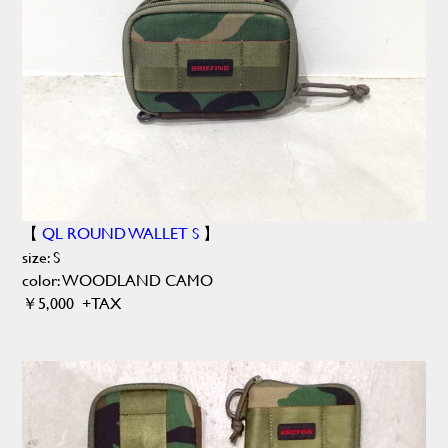
【
QL ROUND WALLET S
】
size: S
color: WOODLAND CAMO
￥5,000 +TAX