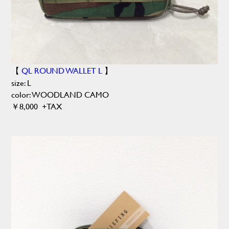
【
QL ROUND WALLET L
】
size: L
color: WOODLAND CAMO
￥8,000 +TAX