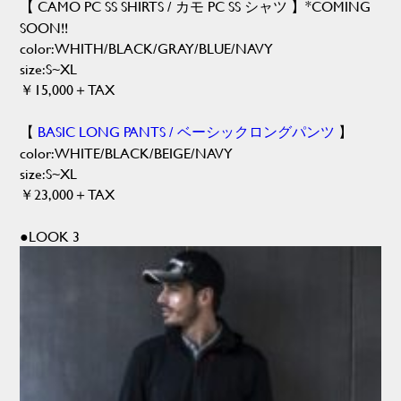
【 CAMO PC SS SHIRTS / カモ PC SS シャツ 】*COMING
SOON!!
color:WHITH/BLACK/GRAY/BLUE/NAVY
size:S~XL
￥15,000＋TAX
【
BASIC LONG PANTS / ベーシックロングパンツ
】
color:WHITE/BLACK/BEIGE/NAVY
size:S~XL
￥23,000＋TAX
●LOOK 3