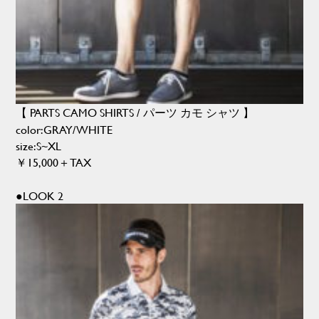
【 PARTS CAMO SHIRTS / パーツ カモ シャツ 】
color:GRAY/WHITE
size:S~XL
￥15,000＋TAX
●LOOK 2