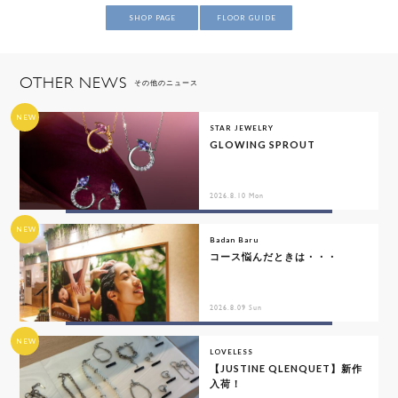
SHOP PAGE
FLOOR GUIDE
OTHER NEWS
その他のニュース
NEW
STAR JEWELRY
GLOWING SPROUT
2026.8.10 Mon
NEW
Badan Baru
コース悩んだときは・・・
2026.8.09 Sun
NEW
LOVELESS
【JUSTINE QLENQUET】新作
入荷！