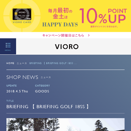
MENU
HOME
ニュース
BRIEFING 【 BRIEFING GOLF 18SS ...
SHOP NEWS
ニュース
UPDATE
CATEGORY
2018.4.5 Thu
GOODS
TITLE
BRIEFING 【 BRIEFING GOLF 18SS 】