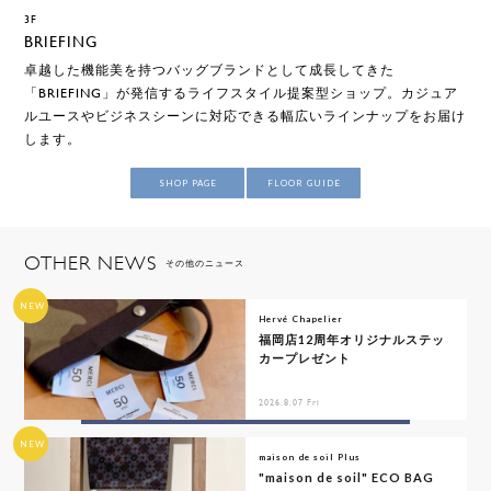
3F
BRIEFING
卓越した機能美を持つバッグブランドとして成長してきた
「BRIEFING」が発信するライフスタイル提案型ショップ。カジュア
ルユースやビジネスシーンに対応できる幅広いラインナップをお届け
します。
SHOP PAGE
FLOOR GUIDE
OTHER NEWS
その他のニュース
NEW
Hervé Chapelier
福岡店12周年オリジナルステッ
カープレゼント
2026.8.07 Fri
NEW
maison de soil Plus
"maison de soil" ECO BAG