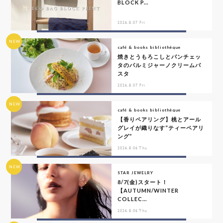
BLOCK P...
2026.8.07 Fri
NEW
café & books bibliothèque
焼きとうもろこしとパンチェッ
タのパルミジャーノクリームパ
スタ
2026.8.07 Fri
NEW
café & books bibliothèque
【香りペアリング】桃とアール
グレイが織りなす“ティーペアリ
ング”
2026.8.06 Thu
NEW
STAR JEWELRY
8/7(金)スタート！
【AUTUMN/WINTER
COLLEC...
2026.8.06 Thu