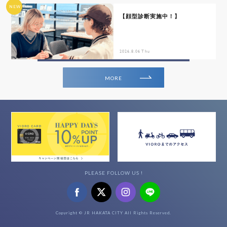
NEW
【顔型診断実施中！】
2026.8.06 Thu
MORE
PLEASE FOLLOW US !
Copyright © JR HAKATA CITY All Rights Reserved.