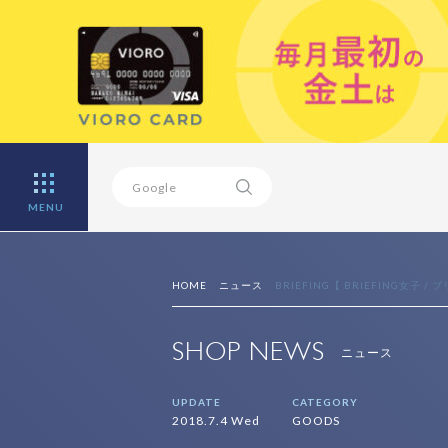
MENU
HOME
ニュース
BRIEFING【 BRIEFING女子 / 
SHOP NEWS
ニュース
UPDATE
CATEGORY
2018.7.4 Wed
GOODS