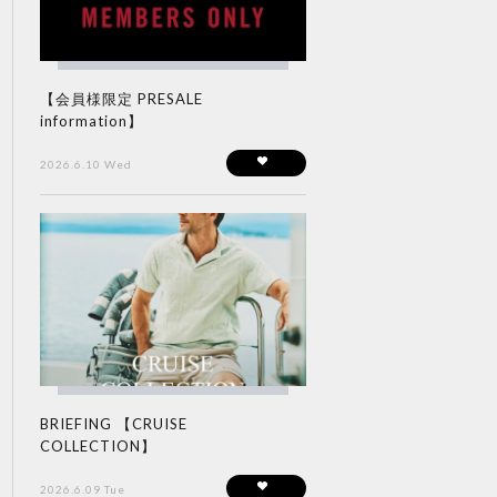
【会員様限定 PRESALE
information】
2026.6.10 Wed
BRIEFING 【CRUISE
COLLECTION】
2026.6.09 Tue