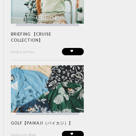
BRIEFING 【CRUISE
COLLECTION】
2026.6.09 Tue
GOLF【PAIKAJI（パイカジ）】
2026.6.03 Wed