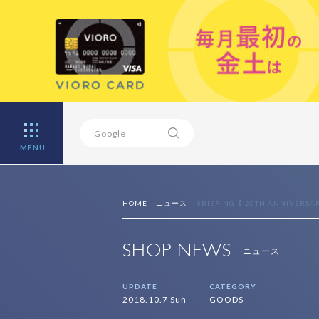
MENU
HOME
ニュース
BRIEFING【 20TH ANNIVERSARY
SHOP NEWS
ニュース
UPDATE
CATEGORY
2018.10.7 Sun
GOODS