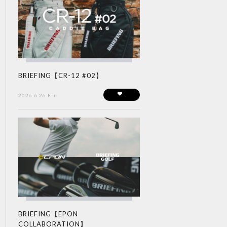
BRIEFING【CR-12 #02】
2026.6.26 Fri
BRIEFING【EPON
COLLABORATION】