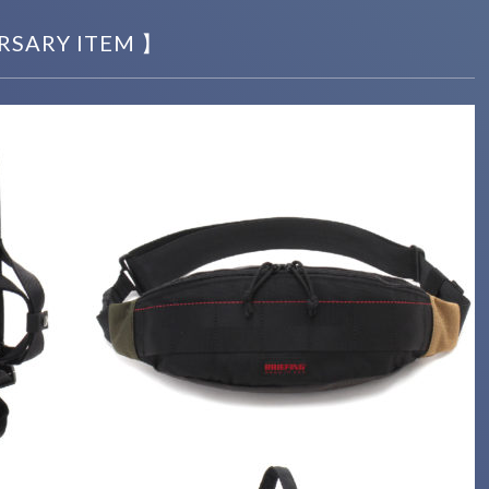
RSARY ITEM 】