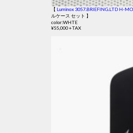
【
Luminox 3057.BRIEFING.LTD H-MO
ルケース セット 】
color:WHTE
¥55,000 +TAX