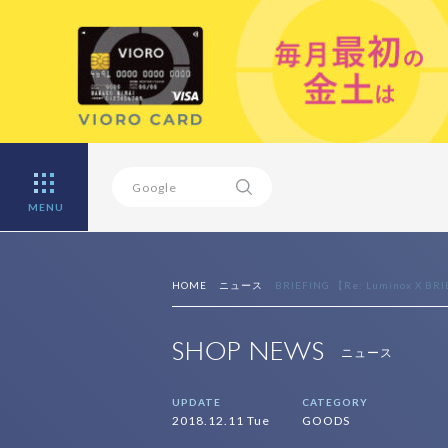
MENU
HOME
ニュース
BRIEFING 【Re: Luminox X BRIE
SHOP NEWS
ニュース
UPDATE
CATEGORY
2018.12.11 Tue
GOODS