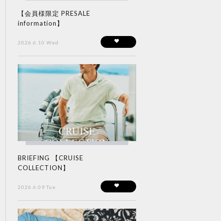
【会員様限定 PRESALE
information】
2026.6.10 Wed
BRIEFING 【CRUISE
COLLECTION】
2026.6.09 Tue