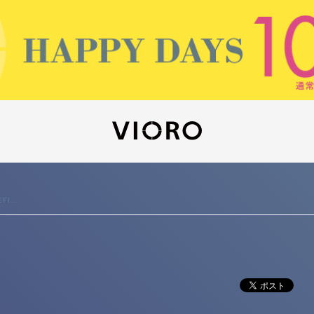
FI...