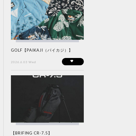
GOLF【PAIKAJI（パイカジ）】
2026.6.03 Wed
【BRIFING CR-7.5】