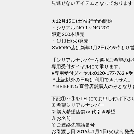
見逃せないアイテムとなっております
★12月15日(土)先行予約開始
・シリアル NO.1～NO.200
限定 200本販売
・1月1日(火)発売
※VIORO店は新年1月2日(水)9時より
【シリアルナンバーを選択ご希望のお
専用受付ダイヤルにて承ります。
●専用受付ダイヤル:
0120-177-762
●受
＊上記以外の日時は利用できません。
＊BRIEFING 直営店舗購入のみとな
下記①～④をTELにてお申し付け下さ
① 希望シリアルナンバー
② 購入希望店舗 or 代引き希望
③ お名前
④ ご連絡先電話番号
お引渡し日:2019年1月1日(火)より発