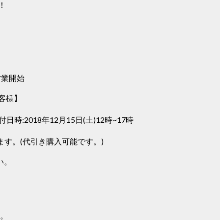
！
営業開始
客様】
付日時:2018年12月15日(土)12時~17時
ります。(代引き購入可能です。)
い。
売。