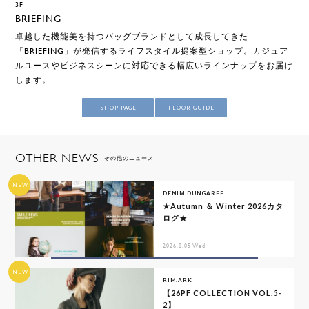
3F
BRIEFING
卓越した機能美を持つバッグブランドとして成長してきた
「BRIEFING」が発信するライフスタイル提案型ショップ。カジュア
ルユースやビジネスシーンに対応できる幅広いラインナップをお届け
します。
SHOP PAGE
FLOOR GUIDE
OTHER NEWS
その他のニュース
NEW
DENIM DUNGAREE
★Autumn ＆ Winter 2026カタ
ログ★
2026.8.05 Wed
NEW
RIM.ARK
【26PF COLLECTION VOL.5-
2】