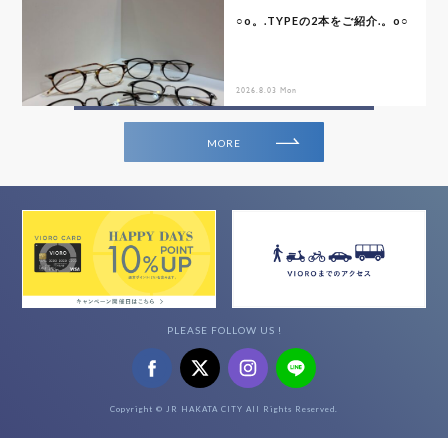
○o。.TYPEの2本をご紹介.。o○
2026.8.03 Mon
MORE
PLEASE FOLLOW US !
Copyright © JR HAKATA CITY All Rights Reserved.