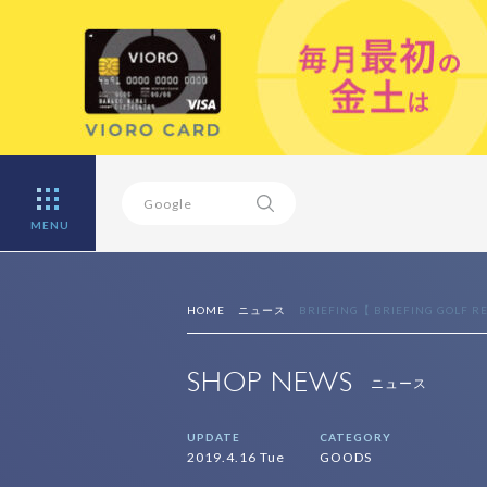
MENU
HOME
ニュース
BRIEFING【 BRIEFING GOLF RE
SHOP NEWS
ニュース
UPDATE
CATEGORY
2019.4.16 Tue
GOODS