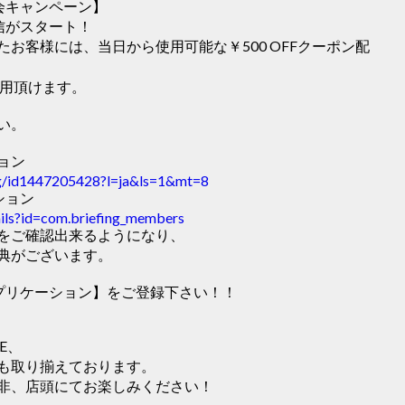
入会キャンペーン】
配信がスタート！
お客様には、当日から使用可能な￥500 OFFクーポン配
利用頂けます。
い。
ション
ing/id1447205428?l=ja&ls=1&mt=8
ーション
tails?id=com.briefing_members
をご確認出来るようになり、
典がございます。
式アプリケーション】をご登録下さい！！
E、
も取り揃えております。
非、店頭にてお楽しみください！