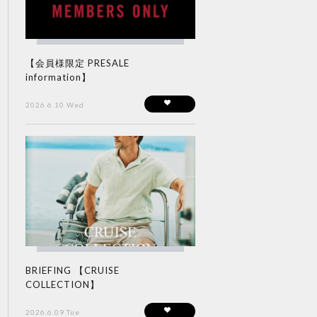
【会員様限定 PRESALE
information】
2026.6.10 Wed
BRIEFING 【CRUISE
COLLECTION】
2026.6.09 Tue