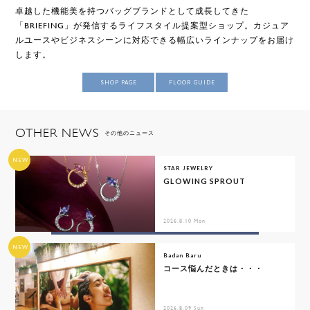
卓越した機能美を持つバッグブランドとして成長してきた
「BRIEFING」が発信するライフスタイル提案型ショップ。カジュア
ルユースやビジネスシーンに対応できる幅広いラインナップをお届け
します。
SHOP PAGE
FLOOR GUIDE
OTHER NEWS
その他のニュース
NEW
STAR JEWELRY
GLOWING SPROUT
2026.8.10 Mon
NEW
Badan Baru
コース悩んだときは・・・
2026.8.09 Sun