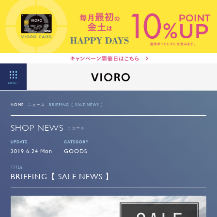
MENU
HOME
ニュース
BRIEFING【 SALE NEWS 】
SHOP NEWS
ニュース
UPDATE
CATEGORY
2019.6.24 Mon
GOODS
TITLE
BRIEFING【 SALE NEWS 】