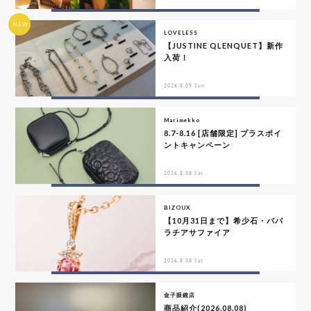
NEW
LOVELESS
【JUSTINE QLENQUET】新作
入荷！
2026.8.09 Sun
Marimekko
8.7-8.16 [店舗限定] プラスポイ
ントキャンペーン
2026.8.08 Sat
BIZOUX
【10月31日まで】希少石・パパ
ラチアサファイア
2026.8.08 Sat
金子眼鏡店
商品紹介(2026.08.08)