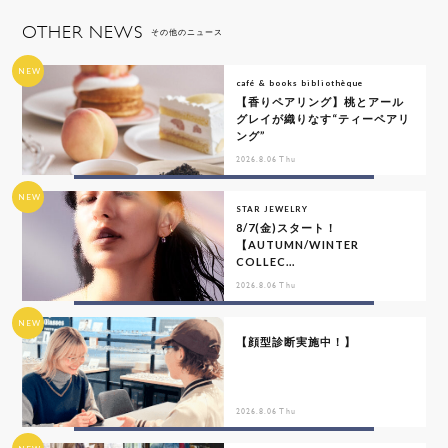
OTHER NEWS
その他のニュース
NEW
café & books bibliothèque
【香りペアリング】桃とアール
グレイが織りなす“ティーペアリ
ング”
2026.8.06 Thu
NEW
STAR JEWELRY
8/7(金)スタート！
【AUTUMN/WINTER
COLLEC...
2026.8.06 Thu
NEW
【顔型診断実施中！】
2026.8.06 Thu