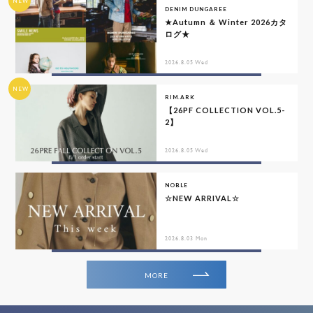
NEW
DENIM DUNGAREE
★Autumn ＆ Winter 2026カタ
ログ★
2026.8.05 Wed
NEW
RIM.ARK
【26PF COLLECTION VOL.5-
2】
2026.8.05 Wed
NOBLE
☆NEW ARRIVAL☆
2026.8.03 Mon
MORE