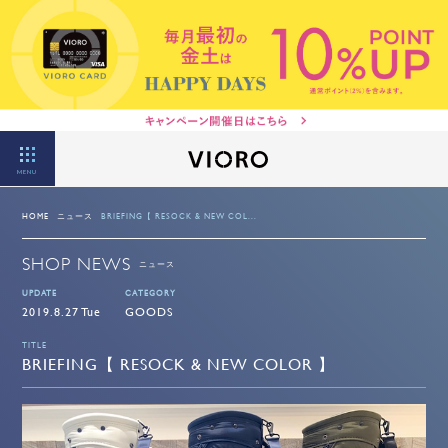
MENU
HOME
ニュース
BRIEFING【 RESOCK & NEW COL...
SHOP NEWS
ニュース
UPDATE
CATEGORY
2019.8.27 Tue
GOODS
TITLE
BRIEFING【 RESOCK & NEW COLOR 】